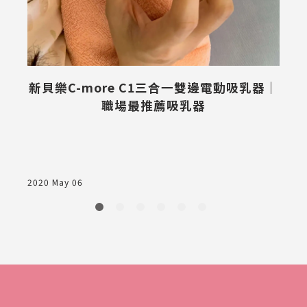
新貝樂C-more C1三合一雙邊電動吸乳器｜
職場最推薦吸乳器
2
2020 May 06