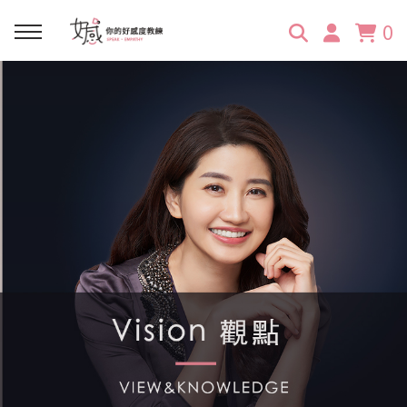
0
回主選單
回主選單
回主選單
回主選單
回主選單
學習資源
服務項目
企業訓練
關於維琪
所有文章
線上課程
合作邀約
公眾表達影響力
維琪簡介
維體驗Unique
嚴選商品
品牌顧問
創意活動企劃力
學員推薦
維觀點Vision
活動報名
主持服務
零秒好感溝通術
客戶好評
它站開課
服務體驗設計課
媒體報導