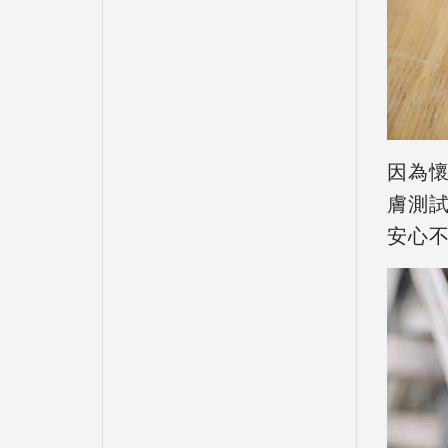
因為
膚測
安心