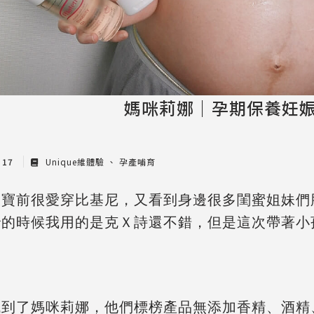
媽咪莉娜｜孕期保養妊
r 17
Unique維體驗
孕產哺育
大寶前很愛穿比基尼，又看到身邊很多閨蜜姐妹們
胎的時候我用的是克Ｘ詩還不錯，但是這次帶著小
。
找到了媽咪莉娜，他們標榜產品
無添加香精、酒精