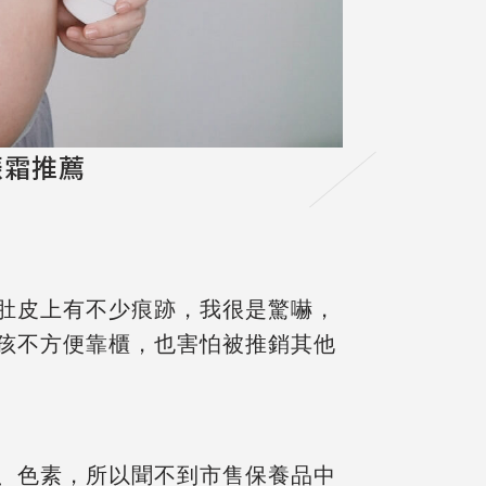
娠霜推薦
肚皮上有不少痕跡，我很是驚嚇，
孩不方便靠櫃，也害怕被推銷其他
、色素，所以
聞不到市售保養品中