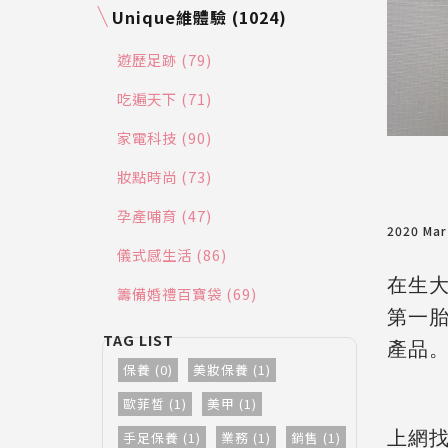
Unique維體驗 (1024)
遊歷足跡 (79)
吃遍天下 (71)
家電科技 (90)
妝點時尚 (73)
孕產哺育 (47)
2020 Ma
儀式感生活 (86)
在生
籌備婚禮百寶袋 (69)
第一
產品
保養 (0)
美妝保養 (1)
歐菲皙 (1)
美甲 (1)
上網
手足保養 (1)
業務 (1)
銷售 (1)