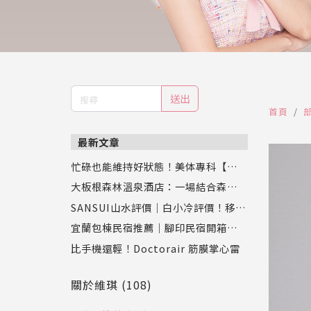
送出
首頁
最新文章
忙碌也能維持好狀態！美体專科【超眠
錠】評價：幫助入睡同時促進新陳代
大板根森林溫泉酒店：一場結合森林、
謝，專業營養師推薦
恐龍與溫泉的奇幻之旅
SANSUI山水評價｜白小冷評價！移動
式水冷扇實測，靜涼潤風循環水冷扇S
宜蘭包棟民宿推薦｜腳印民宿開箱：親
C-F9讓夏天舒服又省電
子、寵物、好友聚會都適合的壯圍新開
比手機還輕！Doctorair 筋膜掌心雷
幕Villa
關於維琪 (108)