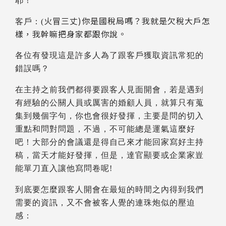
耶
！
火冒三丈)你是國稅局嗎？我就是欠稅大戶怎
客戶
：(
樣，我幹嘛把身家都跟你說。
各位有發現這是許多人為了跟客戶獲取資訊常犯的
錯誤嗎？
在主持之前我們都得要跟客人見面開會
，
若是遇到
有經驗的公關人員或厲害的婚顧人員
，
就算只有蒐
集到幾個字句
，
你也會很好發揮
，
主要是問的切入
重點和問對問題
，不過，不可能總是運氣這麼好
吧！大部分的會議還是得自己來才能回家寫好主持
稿，當天才能好發揮，但是，達官顯要或企業家豈
能單刀直入讓他寫問卷呢!
到底要
怎麼跟客人開會在最短的時間之內得到我們
需要的資訊
，
又不會被客人覺的連珠炮似的壓迫
感
：