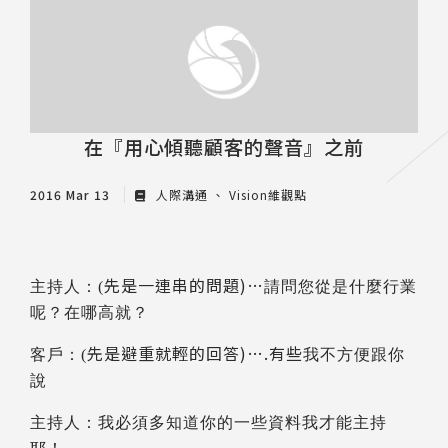
推薦工具
在『用心傾聽顧客的聲音』之前
2016 Mar 13
人際溝通
Vision維觀點
先是一連串的問題)…
主持人：(
請問您從是什麼行業
呢
？
在哪高就
？
先是避重就輕的回答)….有些
客戶
：(
我不方便跟你
說
主持人
：
我必須多知道你的一些資料我才能主持