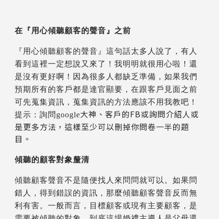
在
『
用心傾聽顧客的聲音
』
之前
『用心傾聽顧客的聲音』這句話太多人說了
，
有人
看到這裡一定想說又來了
！
我明明就很用心啦
！
還
是沒有更好啊
！
因為很多人都缺乏準備
，如果我們
預期所有的客戶都是達官顯要，在跟客戶見面之前
可先蒐集資訊，蒐集資訊的方法應該不用我教吧！
大神、客戶的FB或詢問介紹人或
提示：詢問google
是更多方法，這樣至少可以刪掉你問卷一半的題
目。
傾聽的顧客對象釐清
傾聽顧客聲音不是隨便找人來問問就可以。如果問
錯人，得到錯誤的資訊，那麼傾聽顧客聲音反而無
利有害。一般而言，目標顧客或現有主要顧客，是
需要被傾聽的對象。到底這場婚禮主導人是父母還