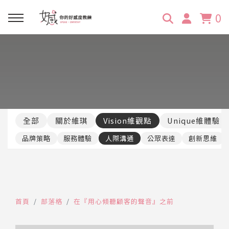
0
回主選單
回主選單
回主選單
回主選單
回主選單
學習資源
服務項目
企業訓練
關於維琪
所有文章
線上課程
合作邀約
公眾表達影響力
維琪簡介
維體驗Unique
全部
關於維琪
Vision維觀點
Unique維體驗
嚴選商品
品牌顧問
創意活動企劃力
學員推薦
維觀點Vision
品牌策略
服務體驗
人際溝通
公眾表達
創新思維
活動報名
主持服務
零秒好感溝通術
客戶好評
它站開課
服務體驗設計課
媒體報導
首頁
部落格
在『用心傾聽顧客的聲音』之前