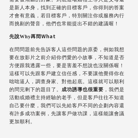
是新人本身，找到正確的目標客戶，你得到的答案
才會有意義，若目標客戶，特別關注你或服務內行
而挑剔的聲音，他們也常能提出不錯的建議喔！
再問What
先說Why
在問問題前先告訴客人這些問題的原委，例如我想
要在放影片之前介紹你們愛的小故事，不知道是否
方便跟我透露一些，要是害羞不想說也沒關係喔！
這樣可以先跟客戶建立信任感，不要讓他覺得你在
咄咄逼人，調查身家、對他起底。這樣就可以順利
的問完剩下的題目了。
成功誘導也很重要
，
我們是
活動或婚禮主持經驗的老手
，
但是客戶往往不知道
自己要什麼
，
我們可以先給客戶不同的企劃內容
還
有許多成功案例，
先讓客戶做功課
，這樣能讓會議
更加順利。