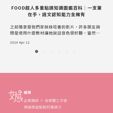
FOOD超人多重點讀知識圖鑑百科｜一支筆
2
在手，語文認知能力全擁有
之前隨意發我們家妹妹唸書的影片，許多朋友詢
問是使用什麼教材讓她說話音色很好聽，當然無
論是繪本、聽CD和看DVD等各種教材我都使用
2024 Apr 12
過，我最喜歡的方式是書本加上點讀筆，因為孩
子目前還看不懂字，如果看書其實是家長陪讀，
控制權在家長身上，我們沒辦法確認孩子的進
度，聽CD和看DVD只有比較單純的輸入知識，書
加上點讀筆的控制權可以在孩子自己身上，孩子
既可以享受掌控的感覺，父母親也可以退居觀察
的角色，看孩子對哪些知識有興趣，卡住的點在
哪裡
維琪
企業講師 × 自媒體工作者
情緒價值驅動的溝通力