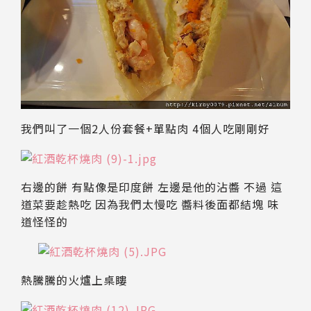
我們叫了一個2人份套餐+單點肉 4個人吃剛剛好
右邊的餅 有點像是印度餅 左邊是他的沾醬 不過 這
道菜要趁熱吃 因為我們太慢吃 醬料後面都結塊 味
道怪怪的
熱騰騰的火爐上桌瞜