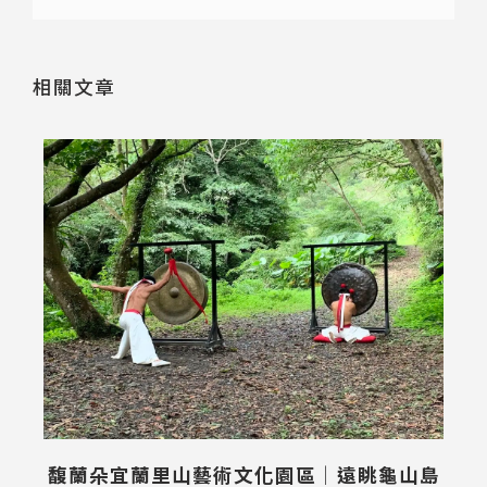
相關文章
馥蘭朵宜蘭里山藝術文化園區│遠眺龜山島