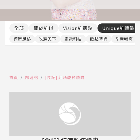
推薦工具
全部
關於維琪
Vision維觀點
Unique維體驗
遊歷足跡
吃遍天下
家電科技
妝點時尚
孕產哺育
首頁
部落格
[食記] 紅酒乾杯燒肉