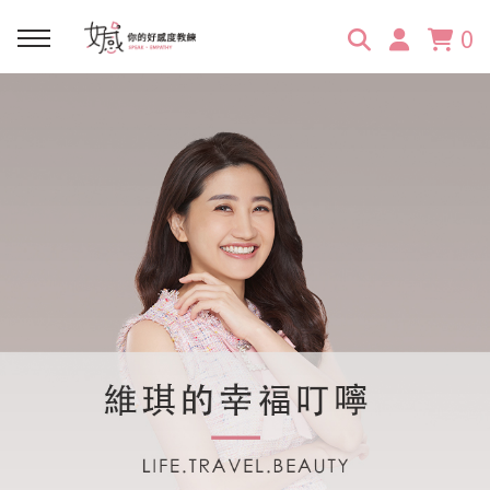
0
回主選單
回主選單
回主選單
回主選單
回主選單
學習資源
服務項目
企業訓練
關於維琪
所有文章
線上課程
合作邀約
公眾表達影響力
維琪簡介
維體驗Unique
嚴選商品
品牌顧問
創意活動企劃力
學員推薦
維觀點Vision
活動報名
主持服務
零秒好感溝通術
客戶好評
它站開課
服務體驗設計課
媒體報導