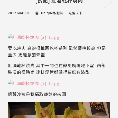
[食記] 紅酒乾杯燒肉
2012 Mar 08
Unique維體驗
吃遍天下
要吃燒肉 真的很推薦乾杯系列 雖然價格較高 但是
量少 更能意猶未盡
紅酒乾杯燒肉 其中一間位在微風廣場地下室 內部
裝潢的很時尚 連排煙管都做得這麼有造型
凱薩沙拉是我攝取蔬菜的來源