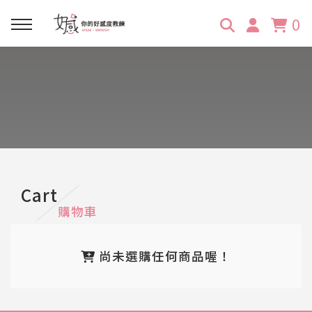
0
回主選單
回主選單
回主選單
回主選單
回主選單
學習資源
服務項目
企業訓練
關於維琪
所有文章
線上課程
合作邀約
公眾表達影響力
維琪簡介
維體驗Unique
嚴選商品
品牌顧問
創意活動企劃力
學員推薦
維觀點Vision
Cart
購物車
活動報名
主持服務
零秒好感溝通術
客戶好評
尚未選購任何商品喔！
它站開課
服務體驗設計課
媒體報導