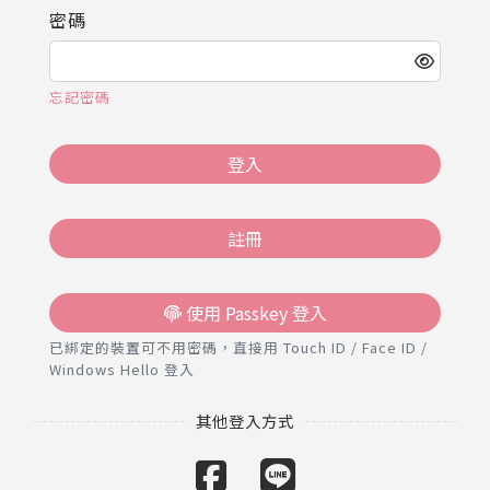
推薦工具
密碼
忘記密碼
登入
註冊
使用 Passkey 登入
已綁定的裝置可不用密碼，直接用 Touch ID / Face ID /
Windows Hello 登入