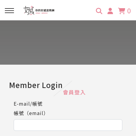
0
回主選單
回主選單
回主選單
回主選單
回主選單
學習資源
服務項目
企業訓練
關於維琪
所有文章
線上課程
合作邀約
公眾表達影響力
維琪簡介
維體驗Unique
嚴選商品
品牌顧問
創意活動企劃力
學員推薦
維觀點Vision
Member Login
會員登入
活動報名
主持服務
零秒好感溝通術
客戶好評
E-mail/帳號
帳號（email）
它站開課
服務體驗設計課
媒體報導