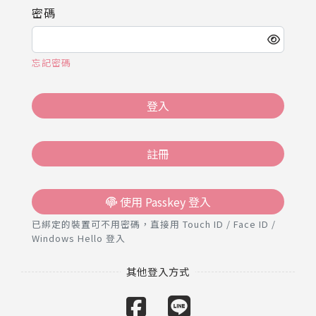
推薦工具
密碼
忘記密碼
登入
註冊
使用 Passkey 登入
已綁定的裝置可不用密碼，直接用 Touch ID / Face ID /
Windows Hello 登入