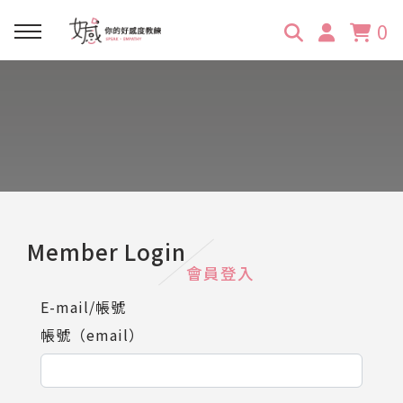
0
回主選單
回主選單
回主選單
回主選單
回主選單
學習資源
服務項目
企業訓練
關於維琪
所有文章
線上課程
合作邀約
公眾表達影響力
維琪簡介
維體驗Unique
嚴選商品
品牌顧問
創意活動企劃力
學員推薦
維觀點Vision
Member Login
會員登入
活動報名
主持服務
零秒好感溝通術
客戶好評
E-mail/帳號
帳號（email）
它站開課
服務體驗設計課
媒體報導