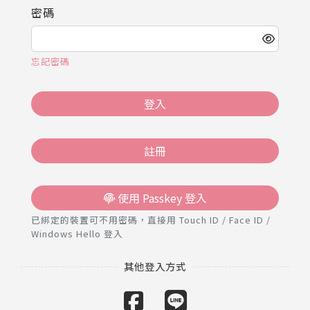
推薦工具
密碼
忘記密碼
登入
註冊
使用 Passkey 登入
已綁定的裝置可不用密碼，直接用 Touch ID / Face ID /
Windows Hello 登入