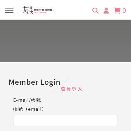
0
回主選單
回主選單
回主選單
回主選單
回主選單
學習資源
服務項目
企業訓練
關於維琪
所有文章
線上課程
合作邀約
公眾表達影響力
維琪簡介
維體驗Unique
嚴選商品
品牌顧問
創意活動企劃力
學員推薦
維觀點Vision
Member Login
會員登入
活動報名
主持服務
零秒好感溝通術
客戶好評
E-mail/帳號
帳號（email）
它站開課
服務體驗設計課
媒體報導