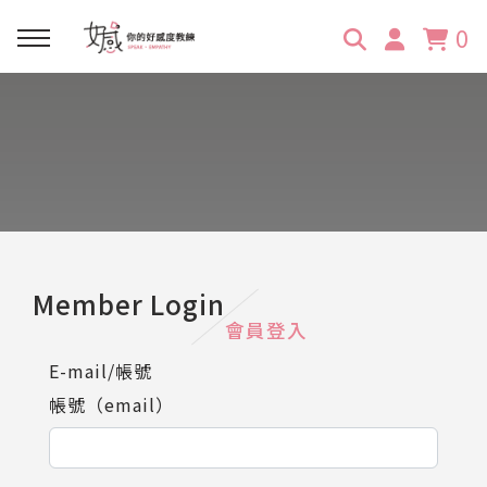
0
回主選單
回主選單
回主選單
回主選單
回主選單
學習資源
服務項目
企業訓練
關於維琪
所有文章
線上課程
合作邀約
公眾表達影響力
維琪簡介
維體驗Unique
嚴選商品
品牌顧問
創意活動企劃力
學員推薦
維觀點Vision
Member Login
會員登入
活動報名
主持服務
零秒好感溝通術
客戶好評
E-mail/帳號
帳號（email）
它站開課
服務體驗設計課
媒體報導