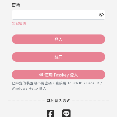
推薦工具
密碼
忘記密碼
登入
註冊
使用 Passkey 登入
已綁定的裝置可不用密碼，直接用 Touch ID / Face ID /
Windows Hello 登入