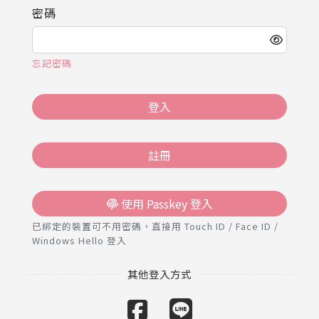
推薦工具
密碼
忘記密碼
登入
註冊
使用 Passkey 登入
已綁定的裝置可不用密碼，直接用 Touch ID / Face ID /
Windows Hello 登入