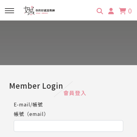
0
回主選單
回主選單
回主選單
回主選單
回主選單
學習資源
服務項目
企業訓練
關於維琪
所有文章
線上課程
合作邀約
公眾表達影響力
維琪簡介
維體驗Unique
嚴選商品
品牌顧問
創意活動企劃力
學員推薦
維觀點Vision
Member Login
會員登入
活動報名
主持服務
零秒好感溝通術
客戶好評
E-mail/帳號
帳號（email）
它站開課
服務體驗設計課
媒體報導