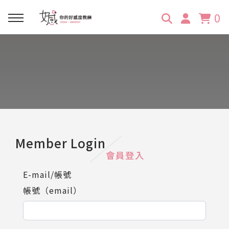
0
回主選單
回主選單
回主選單
回主選單
回主選單
學習資源
服務項目
企業訓練
關於維琪
所有文章
線上課程
合作邀約
公眾表達影響力
維琪簡介
維體驗Unique
嚴選商品
品牌顧問
創意活動企劃力
學員推薦
維觀點Vision
Member Login
會員登入
活動報名
主持服務
零秒好感溝通術
客戶好評
E-mail/帳號
帳號（email）
它站開課
服務體驗設計課
媒體報導