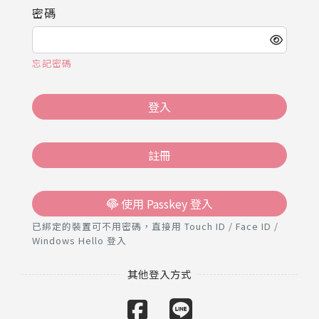
推薦工具
密碼
忘記密碼
登入
註冊
使用 Passkey 登入
已綁定的裝置可不用密碼，直接用 Touch ID / Face ID /
Windows Hello 登入