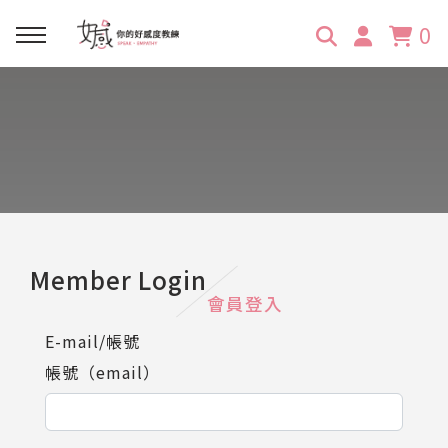
0
回主選單
回主選單
回主選單
回主選單
回主選單
學習資源
服務項目
企業訓練
關於維琪
所有文章
線上課程
合作邀約
公眾表達影響力
維琪簡介
維體驗Unique
嚴選商品
品牌顧問
創意活動企劃力
學員推薦
維觀點Vision
Member Login
會員登入
活動報名
主持服務
零秒好感溝通術
客戶好評
E-mail/帳號
帳號（email）
它站開課
服務體驗設計課
媒體報導