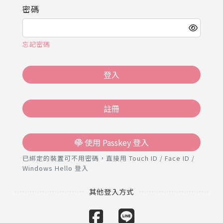
推薦工具
密碼
忘記密碼
登入
註冊
使用 Passkey 登入
已綁定的裝置可不用密碼，直接用 Touch ID / Face ID /
Windows Hello 登入