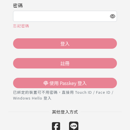
推薦工具
密碼
忘記密碼
登入
註冊
使用 Passkey 登入
已綁定的裝置可不用密碼，直接用 Touch ID / Face ID /
Windows Hello 登入