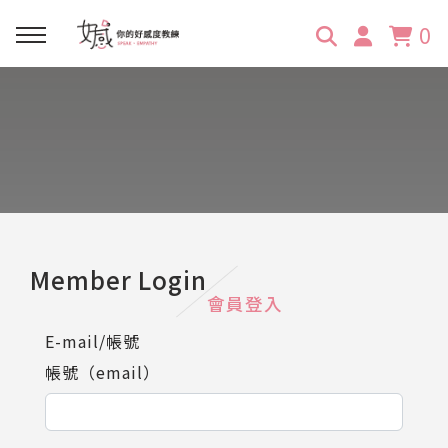
0
回主選單
回主選單
回主選單
回主選單
回主選單
學習資源
服務項目
企業訓練
關於維琪
所有文章
線上課程
合作邀約
公眾表達影響力
維琪簡介
維體驗Unique
嚴選商品
品牌顧問
創意活動企劃力
學員推薦
維觀點Vision
Member Login
會員登入
活動報名
主持服務
零秒好感溝通術
客戶好評
E-mail/帳號
帳號（email）
它站開課
服務體驗設計課
媒體報導