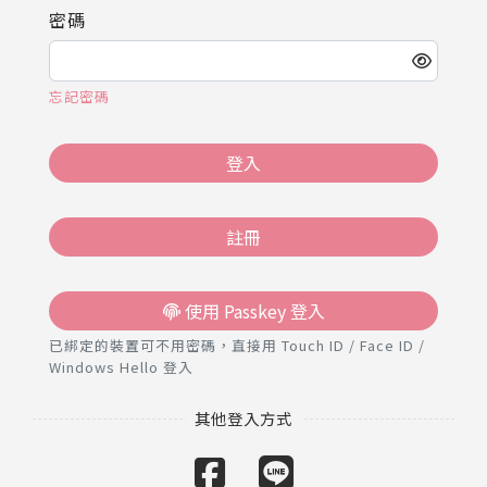
推薦工具
密碼
忘記密碼
登入
註冊
使用 Passkey 登入
已綁定的裝置可不用密碼，直接用 Touch ID / Face ID /
Windows Hello 登入