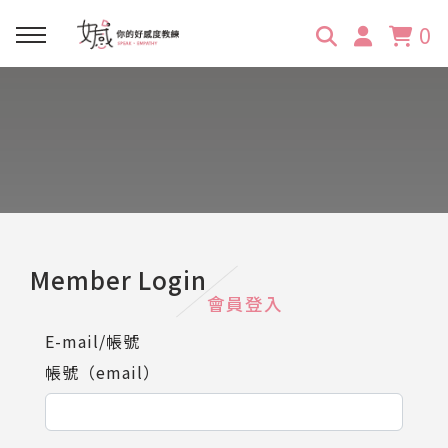
0
回主選單
回主選單
回主選單
回主選單
回主選單
學習資源
服務項目
企業訓練
關於維琪
所有文章
線上課程
合作邀約
公眾表達影響力
維琪簡介
維體驗Unique
嚴選商品
品牌顧問
創意活動企劃力
學員推薦
維觀點Vision
Member Login
會員登入
活動報名
主持服務
零秒好感溝通術
客戶好評
E-mail/帳號
帳號（email）
它站開課
服務體驗設計課
媒體報導