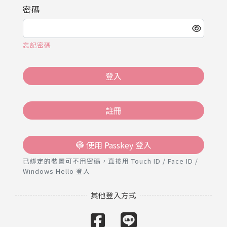
推薦工具
密碼
忘記密碼
登入
註冊
使用 Passkey 登入
已綁定的裝置可不用密碼，直接用 Touch ID / Face ID /
Windows Hello 登入