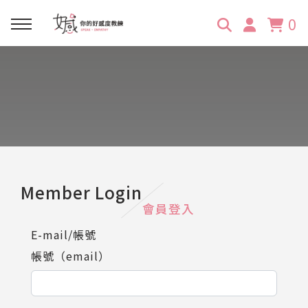
0
回主選單
回主選單
回主選單
回主選單
回主選單
學習資源
服務項目
企業訓練
關於維琪
所有文章
線上課程
合作邀約
公眾表達影響力
維琪簡介
維體驗Unique
嚴選商品
品牌顧問
創意活動企劃力
學員推薦
維觀點Vision
Member Login
會員登入
活動報名
主持服務
零秒好感溝通術
客戶好評
E-mail/帳號
帳號（email）
它站開課
服務體驗設計課
媒體報導