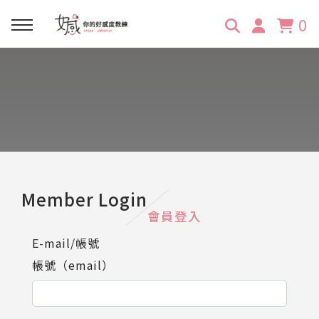
0
回主選單
回主選單
回主選單
回主選單
回主選單
學習資源
服務項目
企業訓練
關於維琪
所有文章
線上課程
合作邀約
公眾表達影響力
維琪簡介
維體驗Unique
嚴選商品
品牌顧問
創意活動企劃力
學員推薦
維觀點Vision
Member Login
會員登入
活動報名
主持服務
零秒好感溝通術
客戶好評
E-mail/帳號
帳號（email）
它站開課
服務體驗設計課
媒體報導