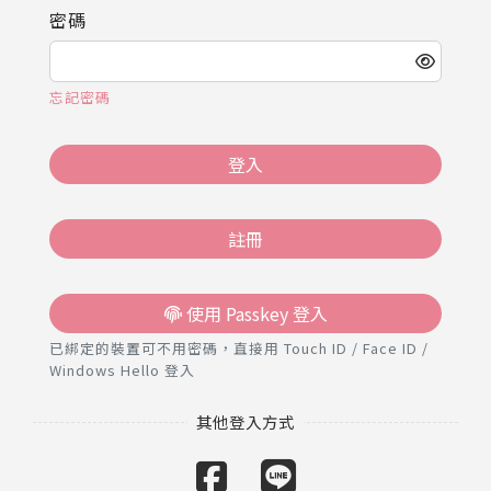
推薦工具
密碼
忘記密碼
登入
註冊
使用 Passkey 登入
已綁定的裝置可不用密碼，直接用 Touch ID / Face ID /
Windows Hello 登入