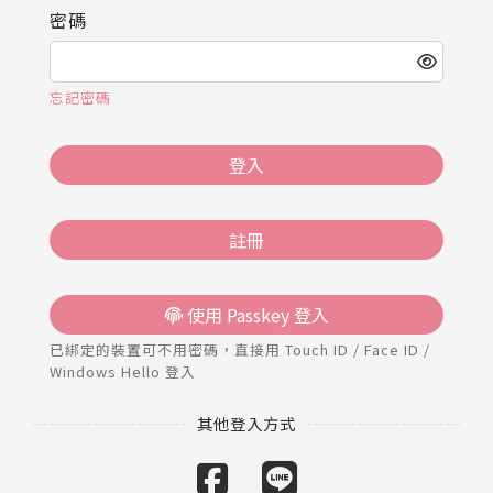
推薦工具
密碼
忘記密碼
登入
註冊
使用 Passkey 登入
已綁定的裝置可不用密碼，直接用 Touch ID / Face ID /
Windows Hello 登入