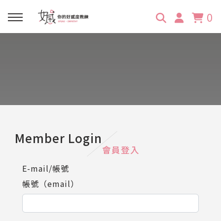
0
回主選單
回主選單
回主選單
回主選單
回主選單
學習資源
服務項目
企業訓練
關於維琪
所有文章
線上課程
合作邀約
公眾表達影響力
維琪簡介
維體驗Unique
嚴選商品
品牌顧問
創意活動企劃力
學員推薦
維觀點Vision
Member Login
會員登入
活動報名
主持服務
零秒好感溝通術
客戶好評
E-mail/帳號
帳號（email）
它站開課
服務體驗設計課
媒體報導